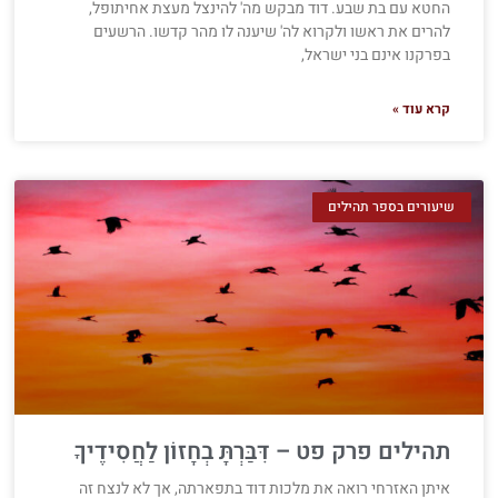
החטא עם בת שבע. דוד מבקש מה' להינצל מעצת אחיתופל,
להרים את ראשו ולקרוא לה' שיענה לו מהר קדשו. הרשעים
בפרקנו אינם בני ישראל,
קרא עוד »
שיעורים בספר תהילים
תהילים פרק פט – דִּבַּרְתָּ בְחָזוֹן לַחֲסִידֶיךָ
איתן האזרחי רואה את מלכות דוד בתפארתה, אך לא לנצח זה