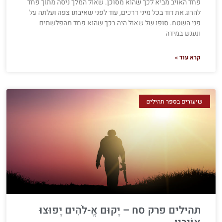
פחד האויב מביא לכך שהוא מסוכן. שאול המלך ניסה מתוך פחד
להרוג את דוד בכל מיני דרכים, עוד לפני שאיבתו צפה ועלתה על
פני השטח. סופו של שאול היה בכך שהוא פחד מהפלשתים
ונענש במידה
קרא עוד »
שיעורים בספר תהילים
תהילים פרק סח – יָקוּם אֱ-לֹהִים יָפוּצוּ