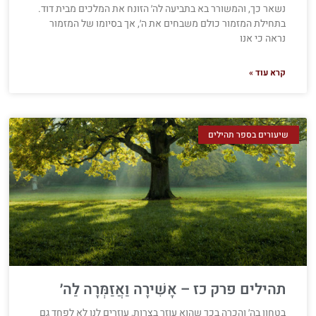
נשאר כך, והמשורר בא בתביעה לה׳ הזונח את המלכים מבית דוד.
בתחילת המזמור כולם משבחים את ה׳, אך בסיומו של המזמור
נראה כי אנו
קרא עוד »
שיעורים בספר תהילים
תהילים פרק כז – אָשִׁירָה וַאֲזַמְּרָה לַה׳
בטחון בה׳ והכרה בכך שהוא עוזר בצרות, עוזרים לנו לא לפחד גם