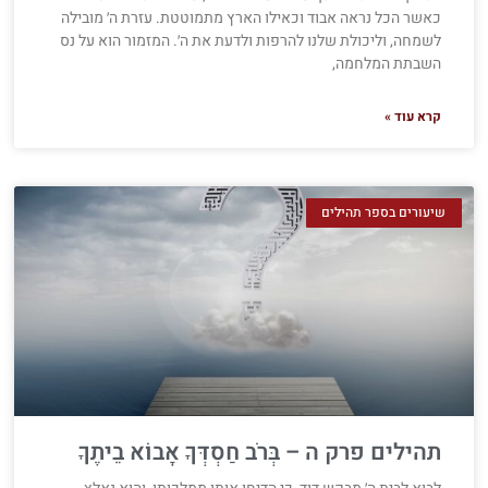
כאשר הכל נראה אבוד וכאילו הארץ מתמוטטת. עזרת ה׳ מובילה
לשמחה, וליכולת שלנו להרפות ולדעת את ה׳. המזמור הוא על נס
השבתת המלחמה,
קרא עוד »
שיעורים בספר תהילים
תהילים פרק ה – בְּרֹב חַסְדְּךָ אָבוֹא בֵיתֶךָ