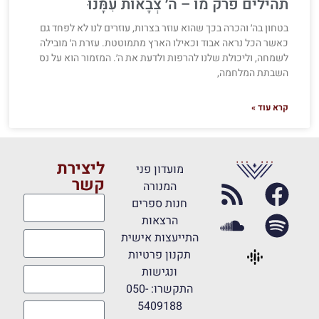
תהילים פרק מו – ה׳ צְבָאוֹת עִמָּנוּ
בטחון בה׳ והכרה בכך שהוא עוזר בצרות, עוזרים לנו לא לפחד גם
כאשר הכל נראה אבוד וכאילו הארץ מתמוטטת. עזרת ה׳ מובילה
לשמחה, וליכולת שלנו להרפות ולדעת את ה׳. המזמור הוא על נס
השבתת המלחמה,
קרא עוד »
ליצירת
מועדון פני
קשר
המנורה
חנות ספרים
הרצאות
התייעצות אישית
תקנון פרטיות
ונגישות
התקשרו: 050-
5409188