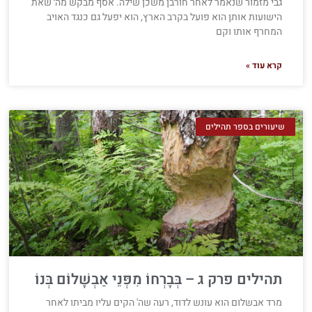
גבי מזמור שנאמר לאחר חורבן משכן שילה. אסף מבקש מה׳ שאת
הישועות אותן הוא פועל בקרב הארץ, הוא יפעל גם כנגד האויב
המחרף אותו וקם
קרא עוד »
שיעורים בספר תהילים
תהילים פרק ג – בְּבָרְחוֹ מִפְּנֵי אַבְשָׁלוֹם בְּנוֹ
מרד אבשלום הוא עונש לדוד, רעה שה' הקים עליו מביתו לאחר