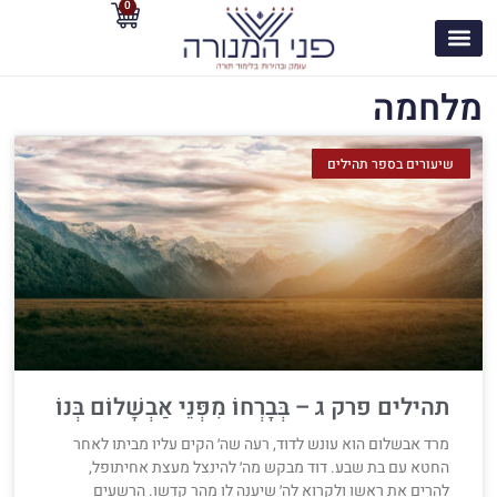
0
מלחמה
שיעורים בספר תהילים
תהילים פרק ג – בְּבָרְחוֹ מִפְּנֵי אַבְשָׁלוֹם בְּנוֹ
מרד אבשלום הוא עונש לדוד, רעה שה׳ הקים עליו מביתו לאחר
החטא עם בת שבע. דוד מבקש מה׳ להינצל מעצת אחיתופל,
להרים את ראשו ולקרוא לה׳ שיענה לו מהר קדשו. הרשעים