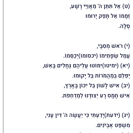
(ט) אַל תִּתֵּן ה' מַאֲוַיֵּי רָשָׁע,
זְמָמוֹ אַל תָּפֵק יָרוּמוּ
סֶלָה.
(י) רֹאשׁ מְסִבָּי,
עֲמַל שְׂפָתֵימוֹ (יכסומו)יְכַסֵּמוֹ.
(יא) (ימיטו)יִמּוֹטוּ עֲלֵיהֶם גֶּחָלִים בָּאֵשׁ,
יַפִּלֵם בְּמַהֲמֹרוֹת בַּל יָקוּמוּ.
(יב) אִישׁ לָשׁוֹן בַּל יִכּוֹן בָּאָרֶץ,
אִישׁ חָמָס רָע יְצוּדֶנּוּ לְמַדְחֵפֹת.
(יג) (ידעת)יָדַעְתִּי כִּי יַעֲשֶׂה ה' דִּין עָנִי,
מִשְׁפַּט אֶבְיֹנִים.