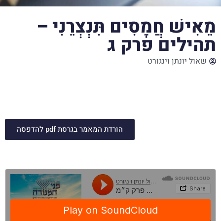
מֵאִישׁ חֲמָסִים תִּנְצְרֵנִי –
תהילים פרק ג
שאול יונתן וינגורט
כאשר שאול מנסה להרוג את דוד, אין זו רק סכנת נפשות, אלא
חמס ועוול, שכן שאול ואנשיו רוצים שמשיח ה׳ לא ימלוך. ה׳
שעושה דין עני, יענה גם לבקשת דוד, ויחלץ אותו מאדם רע.
הורדת המאמר בגרסת pdf להדפסה