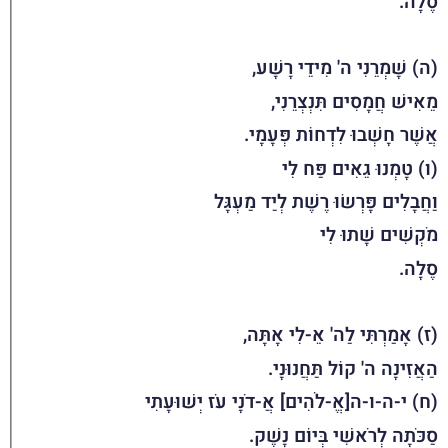
סֶלָה.
(ה) שָׁמְרֵנִי ה' מִידֵי רָשָׁע,
מֵאִישׁ חֲמָסִים תִּנְצְרֵנִי,
אֲשֶׁר חָשְׁבוּ לִדְחוֹת פְּעָמָי.
(ו) טָמְנוּ גֵאִים פַּח לִי
וַחֲבָלִים פָּרְשׂוּ רֶשֶׁת לְיַד מַעְגָּל
מֹקְשִׁים שָׁתוּ לִי
סֶלָה.
(ז) אָמַרְתִּי לַה' אֵ-לִי אָתָּה,
הַאֲזִינָה ה' קוֹל תַּחֲנוּנָי.
(ח) י-ה-ו-ה[אֱ-לֹהִים] אֲ-דֹנָי עֹז יְשׁוּעָתִי
סַכֹּתָה לְרֹאשִׁי בְּיוֹם נָשֶׁק.