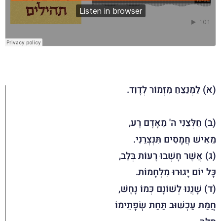
(א) לַמְנַצֵּחַ מִזְמוֹר לְדָוִד.
(ב) חַלְּצֵנִי ה' מֵאָדָם רָע,
מֵאִישׁ חֲמָסִים תִּנְצְרֵנִי.
(ג) אֲשֶׁר חָשְׁבוּ רָעוֹת בְּלֵב,
כָּל יוֹם יָגוּרוּ מִלְחָמוֹת.
(ד) שָׁנֲנוּ לְשׁוֹנָם כְּמוֹ נָחָשׁ,
חֲמַת עַכְשׁוּב תַּחַת שְׂפָתֵימוֹ