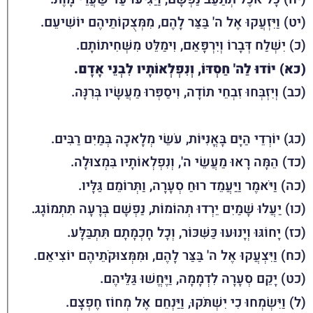
(יט) וַיִּזְעֲקוּ אֶל ה' בַּצַּר לָהֶם, מִמְּצֻקוֹתֵיהֶם יוֹשִׁיעֵם.
(כ) יִשְׁלַח דְּבָרוֹ וְיִרְפָּאֵם, וִימַלֵּט מִשְּׁחִיתוֹתָם.
(כא) יוֹדוּ לַה' חַסְדּוֹ, וְנִפְלְאוֹתָיו לִבְנֵי אָדָם.
(כב) וְיִזְבְּחוּ זִבְחֵי תוֹדָה, וִיסַפְּרוּ מַעֲשָׂיו בְּרִנָּה.
(כג) יוֹרְדֵי הַיָּם בָּאֳנִיּוֹת, עֹשֵׂי מְלָאכָה בְּמַיִם רַבִּים.
(כד) הֵמָּה רָאוּ מַעֲשֵׂי ה', וְנִפְלְאוֹתָיו בִּמְצוּלָה.
(כה) וַיֹּאמֶר וַיַּעֲמֵד רוּחַ סְעָרָה, וַתְּרוֹמֵם גַּלָּיו.
(כו) יַעֲלוּ שָׁמַיִם יֵרְדוּ תְהוֹמוֹת, נַפְשָׁם בְּרָעָה תִתְמוֹגָג.
(כז) יָחוֹגּוּ וְיָנוּעוּ כַּשִּׁכּוֹר, וְכָל חָכְמָתָם תִּתְבַּלָּע.
(כח) וַיִּצְעֲקוּ אֶל ה' בַּצַּר לָהֶם, וּמִמְּצוּקֹתֵיהֶם יוֹצִיאֵם.
(כט) יָקֵם סְעָרָה לִדְמָמָה, וַיֶּחֱשׁוּ גַּלֵּיהֶם.
(ל) וַיִּשְׂמְחוּ כִי יִשְׁתֹּקוּ, וַיַּנְחֵם אֶל מְחוֹז חֶפְצָם.