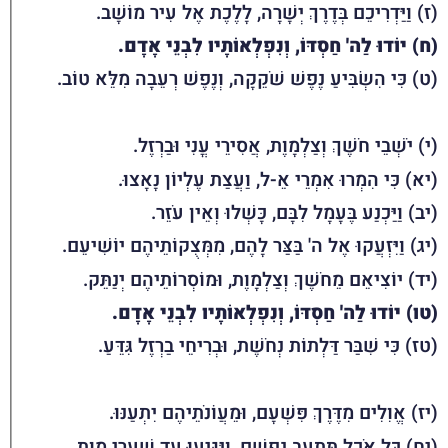
(ז) וַיַּדְרִיכֵם בְּדֶרֶךְ יְשָׁרָה, לָלֶכֶת אֶל עִיר מוֹשָׁב.
(ח) יוֹדוּ לַה' חַסְדּוֹ, וְנִפְלְאוֹתָיו לִבְנֵי אָדָם.
(ט) כִּי הִשְׂבִּיעַ נֶפֶשׁ שֹׁקֵקָה, וְנֶפֶשׁ רְעֵבָה מִלֵּא טוֹב.
(י) יֹשְׁבֵי חֹשֶׁךְ וְצַלְמָוֶת, אֲסִירֵי עֳנִי וּבַרְזֶל.
(יא) כִּי הִמְרוּ אִמְרֵי אֵ-ל, וַעֲצַת עֶלְיוֹן נָאָצוּ.
(יב) וַיַּכְנַע בֶּעָמָל לִבָּם, כָּשְׁלוּ וְאֵין עֹזֵר.
(יג) וַיִּזְעֲקוּ אֶל ה' בַּצַּר לָהֶם, מִמְּצֻקוֹתֵיהֶם יוֹשִׁיעֵם.
(יד) יוֹצִיאֵם מֵחֹשֶׁךְ וְצַלְמָוֶת, וּמוֹסְרוֹתֵיהֶם יְנַתֵּק.
(טו) יוֹדוּ לַה' חַסְדּוֹ, וְנִפְלְאוֹתָיו לִבְנֵי אָדָם.
(טז) כִּי שִׁבַּר דַּלְתוֹת נְחֹשֶׁת, וּבְרִיחֵי בַרְזֶל גִּדֵּעַ.
(יז) אֱוִלִים מִדֶּרֶךְ פִּשְׁעָם, וּמֵעֲוֹנֹתֵיהֶם יִתְעַנּוּ.
(יח) כָּל אֹכֶל תְּתַעֵב נַפְשָׁם, וַיַּגִּיעוּ עַד שַׁעֲרֵי מָוֶת.