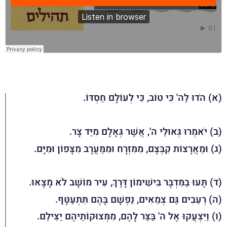
(א) הֹדוּ לַה' כִּי טוֹב, כִּי לְעוֹלָם חַסְדּוֹ.
(ב) יֹאמְרוּ גְּאוּלֵי ה', אֲשֶׁר גְּאָלָם מִיַּד צָר.
(ג) וּמֵאֲרָצוֹת קִבְּצָם, מִמִּזְרָח וּמִמַּעֲרָב מִצָּפוֹן וּמִיָּם.
(ד) תָּעוּ בַמִּדְבָּר בִּישִׁימוֹן דָּרֶךְ, עִיר מוֹשָׁב לֹא מָצָאוּ.
(ה) רְעֵבִים גַּם צְמֵאִים, נַפְשָׁם בָּהֶם תִּתְעַטָּף.
(ו) וַיִּצְעֲקוּ אֶל ה' בַּצַּר לָהֶם, מִמְּצוּקוֹתֵיהֶם יַצִּילֵם.