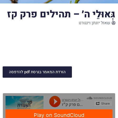
גְּאוּלֵי ה׳ – תהילים פרק קז
שאול יונתן וינגורט
ישנה גאולה פרטית מצרות וישנה גאולה כללית של העם.
הגאולה הפרטית היא גם גאולה של עוברי עבירה מהצרות
שלהם ומהעונשים שהם קיבלו, והגאולה הכללית היא של עם
ישראל, והיא נעשית בקהל עם ובמושב זקנים. כאשר
מתבוננים במזמור ובמציאות רואים את חסדי ה׳ ומודים עליהם
הורדת המאמר בגרסת pdf להדפסה