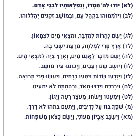
(לא) יוֹדוּ לַה' חַסְדּוֹ, וְנִפְלְאוֹתָיו לִבְנֵי אָדָם.
(לב) וִירֹמְמוּהוּ בִּקְהַל עָם, וּבְמוֹשַׁב זְקֵנִים יְהַלְלוּהוּ.
(לג) יָשֵׂם נְהָרוֹת לְמִדְבָּר, וּמֹצָאֵי מַיִם לְצִמָּאוֹן.
(לד) אֶרֶץ פְּרִי לִמְלֵחָה, מֵרָעַת יֹשְׁבֵי בָהּ.
(לה) יָשֵׂם מִדְבָּר לַאֲגַם מַיִם, וְאֶרֶץ צִיָּה לְמֹצָאֵי מָיִם.
(לו) וַיּוֹשֶׁב שָׁם רְעֵבִים, וַיְכוֹנְנוּ עִיר מוֹשָׁב.
(לז) וַיִּזְרְעוּ שָׂדוֹת וַיִּטְּעוּ כְרָמִים, וַיַּעֲשׂוּ פְּרִי תְבוּאָה.
(לח) וַיְבָרֲכֵם וַיִּרְבּוּ מְאֹד, וּבְהֶמְתָּם לֹא יַמְעִיט.
(לט) וַיִּמְעֲטוּ וַיָּשֹׁחוּ, מֵעֹצֶר רָעָה וְיָגוֹן.
(מ) שֹׁפֵךְ בּוּז עַל נְדִיבִים, וַיַּתְעֵם בְּתֹהוּ לֹא דָרֶךְ.
(מא) וַיְשַׂגֵּב אֶבְיוֹן מֵעוֹנִי, וַיָּשֶׂם כַּצֹּאן מִשְׁפָּחוֹת.