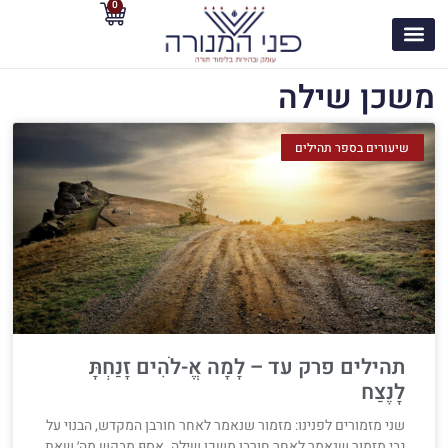
0
משכן שילה
שיעורים בספר תהילים
תהילים פרק עד – לָמָה אֱ-לֹהִים זָנַחְתָּ
לָנֶצַח
שני מזמורים לפנינו: מזמור שנאמר לאחר חורבן המקדש, הבנוי על
גבי מזמור שנאמר לאחר חורבן משכן שילה. אסף מבקש מה׳ שאת