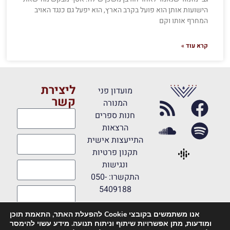
הישועות אותן הוא פועל בקרב הארץ, הוא יפעל גם כנגד האויב
המחרף אותו וקם
קרא עוד »
ליצירת
מועדון פני
קשר
המנורה
חנות ספרים
הרצאות
התייעצות אישית
תקנון פרטיות
ונגישות
התקשרו: 050-
5409188
אנו משתמשים בקובצי Cookie להפעלת האתר, התאמת תוכן
מאשר קבלת
ומודעות, מתן אפשרויות שיתוף וניתוח תנועה. מידע עשוי להימסר
דיוורים