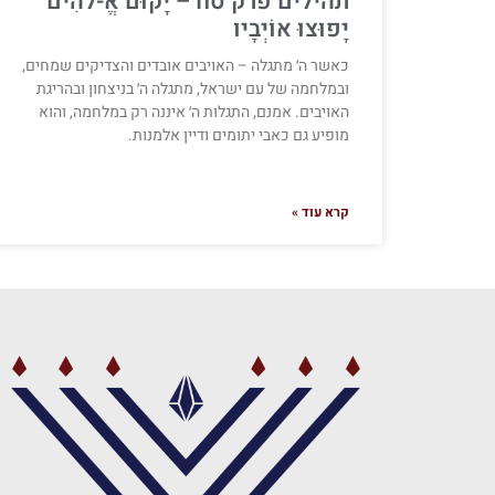
תהילים פרק סח – יָקוּם אֱ-לֹהִים
יָפוּצוּ אוֹיְבָיו
כאשר ה׳ מתגלה – האויבים אובדים והצדיקים שמחים,
ובמלחמה של עם ישראל, מתגלה ה׳ בניצחון ובהריגת
האויבים. אמנם, התגלות ה׳ איננה רק במלחמה, והוא
מופיע גם כאבי יתומים ודיין אלמנות.
קרא עוד »