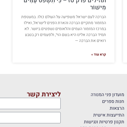
תהילים פרק סז – כִּי תִשְׁפֹּט עַמִּים
מִישׁוֹר
הברכה לעם ישראל משפיעה על העולם כולו. במעטפת
המזמור מתקיים הברכה והארת הפנים לישראל, ואילו
במרכז המזמור העמים והלאומים נשפטים ביושר. לא
תמיד הברכה אלינו היא בשם הוי׳, ולפעמים רק בטבע
רואים את הברכה —
קרא עוד »
ליצירת קשר
מועדון פני המנורה
חנות ספרים
הרצאות
התייעצות אישית
תקנון פרטיות ונגישות