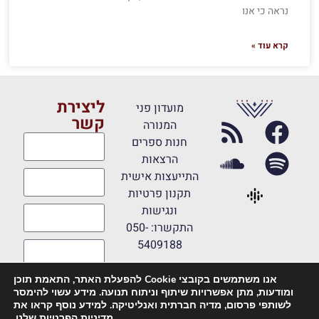
נראה כי אנו
קרא עוד »
ליצירת
מועדון פני
קשר
המנורה
חנות ספרים
הרצאות
התייעצות אישית
תקנון פרטיות
ונגישות
התקשרו: 050-
5409188
אנו משתמשים בקובצי Cookie להפעלת האתר, התאמת תוכן
מאשר קבלת
ומודעות, מתן אפשרויות שיתוף וניתוח תנועה. מידע עשוי להימסר
דיוורים
לשותפי פרסום, מדיה חברתית ואנליטיקה. למידע נוסף קראו את
מדיניות הפרטיות
שלנו.