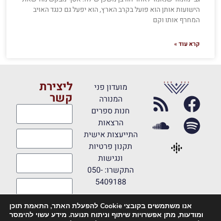
הישועות אותן הוא פועל בקרב הארץ, הוא יפעל גם כנגד האויב
המחרף אותו וקם
קרא עוד »
ליצירת
מועדון פני
קשר
המנורה
חנות ספרים
הרצאות
התייעצות אישית
תקנון פרטיות
ונגישות
התקשרו: 050-
5409188
אנו משתמשים בקובצי Cookie להפעלת האתר, התאמת תוכן
מאשר קבלת
ומודעות, מתן אפשרויות שיתוף וניתוח תנועה. מידע עשוי להימסר
דיוורים