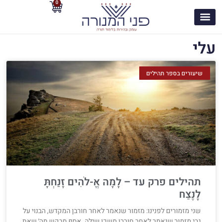
0
עלי
שיעורים בספר תהילים
תהילים פרק עד – לָמָה אֱ-לֹהִים זָנַחְתָּ
לָנֶצַח
שני מזמורים לפנינו: מזמור שנאמר לאחר חורבן המקדש, הבנוי על
גבי מזמור שנאמר לאחר חורבן משכן שילה. אסף מבקש מה׳ שאת