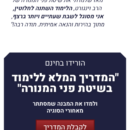
מאז שלמדתי את שיטת פני המנורה של
הרב וינגורט,
הלימוד השתנה לחלוטין,
אני מסוגל לשבת שעתיים ויותר ברצף
,
מתוך בהירות והנאה אמיתית. תודה רבה!"
ה
ו
ר
י
ד
ו
ב
ח
י
נ
ם
"המדריך המלא ללימוד
בשיטת פני המנורה"
ולמדו את המבנה שמסתתר
מאחורי הסוגיה
לקבלת המדריך