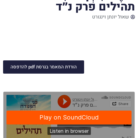
תהילים פרק נ״ד
שאול יונתן וינגורט
הזיפים אומרים לשאול שדוד מסתתר עמם, ושאול רודף אחרי
דוד, ובדרך פלאית הוא מפסיק לרדוף והולך – וכך לשון הפסוק:
כִּי מִכָּל צָרָה הִצִּילָנִי, וּבְאֹיְבַי רָאֲתָה עֵינִי. יש כאן תחינה ובקשה,
ויש כאן הודיה על הצלה ניסית.
הורדת המאמר בגרסת pdf להדפסה