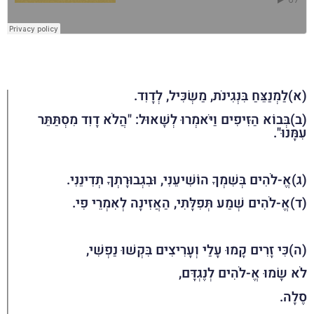
(א)לַמְנַצֵּחַ בִּנְגִינֹת, מַשְׂכִּיל, לְדָוִד.
(ב)בְּבוֹא הַזִּיפִים וַיֹּאמְרוּ לְשָׁאוּל: "הֲלֹא דָוִד מִסְתַּתֵּר
עִמָּנוּ".
(ג)אֱ-לֹהִים בְּשִׁמְךָ הוֹשִׁיעֵנִי, וּבִגְבוּרָתְךָ תְדִינֵנִי.
(ד)אֱ-לֹהִים שְׁמַע תְּפִלָּתִי, הַאֲזִינָה לְאִמְרֵי פִי.
(ה)כִּי זָרִים קָמוּ עָלַי וְעָרִיצִים בִּקְשׁוּ נַפְשִׁי,
לֹא שָׂמוּ אֱ-לֹהִים לְנֶגְדָּם,
סֶלָה.