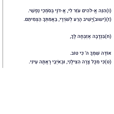
(ו)הִנֵּה אֱ-לֹהִים עֹזֵר לִי, אֲ-דֹנָי בְּסֹמְכֵי נַפְשִׁי.
(ז)(ישוב)יָשִׁיב הָרַע לְשֹׁרְרָי, בַּאֲמִתְּךָ הַצְמִיתֵם.
(ח)בִּנְדָבָה אֶזְבְּחָה לָּךְ,
אוֹדֶה שִּׁמְךָ ה' כִּי טוֹב.
(ט)כִּי מִכָּל צָרָה הִצִּילָנִי, וּבְאֹיְבַי רָאֲתָה עֵינִי.
ההקשר של המזמור כתוב בפירוש: בְּבוֹא הַזִּיפִים וַיֹּאמְרוּ לְשָׁאוּל:
"הֲלֹא דָוִד מִסְתַּתֵּר עִמָּנוּ". אמנם, הכתובת: לַמְנַצֵּחַ בִּנְגִינֹת, מַשְׂכִּיל,
לְדָוִד מצביעה על כך שהמזמור בנוי משני מזמורים – האחד מתי
שהזיפים באו ואמרו שדוד מסתתר עמם, והשני משכיל על גביו.
ואכן, נראה כי יש לחלק את המזמור לשנים באמצעות המילה: סֶלָה.
המזמור הראשון (ג-ה. 22 מילים) מחולק לשני חלקים: חלקו