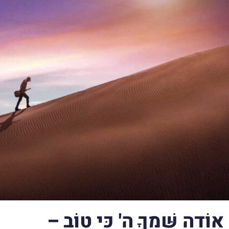
אוֹדֶה שִּׁמְךָ ה' כִּי טוֹב –