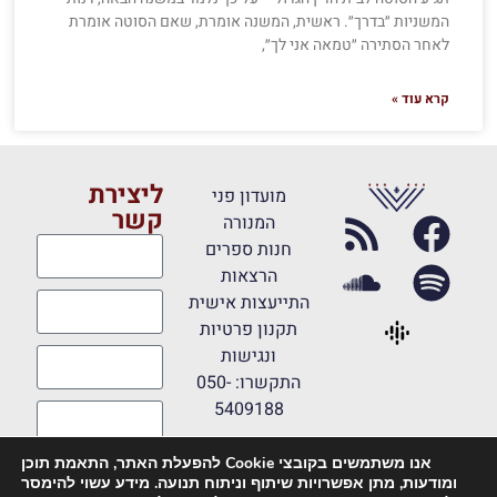
המשניות ״בדרך״. ראשית, המשנה אומרת, שאם הסוטה אומרת
לאחר הסתירה ״טמאה אני לך״,
קרא עוד »
ליצירת
מועדון פני
קשר
המנורה
חנות ספרים
הרצאות
התייעצות אישית
תקנון פרטיות
ונגישות
התקשרו: 050-
5409188
אנו משתמשים בקובצי Cookie להפעלת האתר, התאמת תוכן
מאשר קבלת
ומודעות, מתן אפשרויות שיתוף וניתוח תנועה. מידע עשוי להימסר
דיוורים